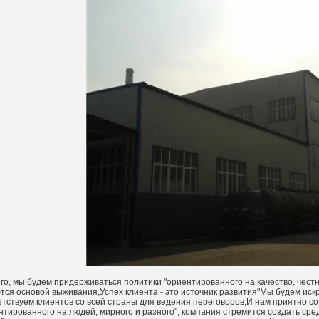
о, мы будем придерживаться политики "ориентированного на качество, чест
тся основой выживания,Успех клиента - это источник развития"Мы будем иск
тствуем клиентов со всей страны для ведения переговоров,И нам приятно 
нтированного на людей, мирного и разного", компания стремится создать сре