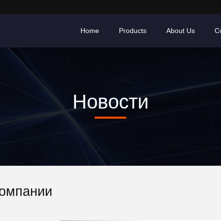
Home
Products
About Us
C
Новости
Компании