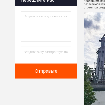
Перешлите нас
предприимчивой
развитию" в ка
стремится созд
Отправьте