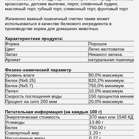
кроассанты, датские выпечки, пирог, сливочный пудинг,
масляный торт, губный торт, сливочный торт, фунтовый торт.
Жизненно важный пшеничный глютен также может
использоваться в качестве белкового ингредиента в
производстве корма для домашних животных.
Характеристики продукта:
Форма
Порошок
Цвет
Легко желтоватое
Запах
Никакого запаха.
Аромат
натуральная пшеница
Физико-химический параметр
Уровень влаги
90,0% максимум.
Белок (Nx6.25)
820,2% минимум.
Белок (Nx5.7)
750,0% минимум.
Пепел
10,0% максимум.
Скорость поглощения воды
150 процентов минимум
Процент на сито 200 мкм
20,0% максимум.
Питательная информация (на каждые 100 г)
Энергетическая стоимость
370 ккал или 1548 КД
Углеводы
13.80 г
Белок
750,00 г
Совокупный жир
1.20 г
Насыщенные жиры
0.27 г