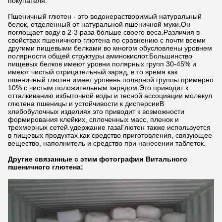
покупателя.
Пшеничный глютен - это водонерастворимый натуральный
белок, отделенный от натуральной пшеничной муки.Он
поглощает воду в 2-3 раза больше своего веса.Различия в
свойствах пшеничного глютена по сравнению с почти всеми
другими пищевыми белками во многом обусловлены уровнем
полярности общей структуры аминокислот.Большинство
пищевых белков имеют уровни полярных групп 30-45% и
имеют чистый отрицательный заряд, в то время как
пшеничный глютен имеет уровень полярной группы примерно
10% с чистым положительным зарядом.Это приводит к
отталкиванию избыточной воды и тесной ассоциации молекул
глютена пшеницы и устойчивости к дисперсииВ
хлебобулочных изделиях это приводит к возможности
формирования клейких, сплоченных масс, пленок и
трехмерных сетей.удержание газаГлютен также используется
в пищевых продуктах как средство приготовления, связующее
вещество, наполнитель и средство при нанесении таблеток.
Другие связанные с этим фотографии Витального
пшеничного глютена: