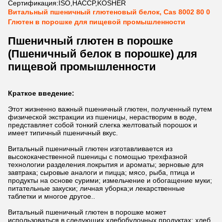
Сертификация:
ISO,HACCP,KOSHER
Витальный пшеничный глютеновый белок, Cas 8002 80 0
Глютен в порошке для пищевой промышленности
Пшеничный глютен в порошке
(Пшеничный белок в порошке) для
пищевой промышленности
Краткое введение:
Этот жизненно важный пшеничный глютен, полученный путем
физической экстракции из пшеницы, нерастворим в воде,
представляет собой тонкий слегка желтоватый порошок и
имеет типичный пшеничный вкус.
Витальный пшеничный глютен изготавливается из
высококачественной пшеницы с помощью трехфазной
технологии разделения.покрытия и ароматы; зерновые для
завтрака; сыровые аналоги и пицца; мясо, рыба, птица и
продукты на основе сурими; измельчение и обогащение муки;
питательные закуски; личная уборка;и лекарственные
таблетки и многое другое..
Витальный пшеничный глютен в порошке может
использоваться в следующих хлебобулочных продуктах: хлеб,