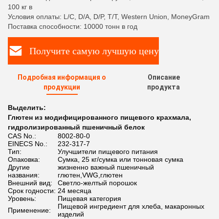
100 кг в
Условия оплаты: L/C, D/A, D/P, T/T, Western Union, MoneyGram
Поставка способности: 10000 тонн в год
Получите самую лучшую цену
Подробная информация о
Описание
продукции
продукта
Выделить:
Глютен из модифицированного пищевого крахмала
,
гидролизированный пшеничный белок
CAS No.:
8002-80-0
EINECS No.:
232-317-7
Тип:
Улучшители пищевого питания
Опаковка:
Сумка, 25 кг/сумка или тонновая сумка
Другие
жизненно важный пшеничный
названия:
глютен,VWG,глютен
Внешний вид:
Светло-желтый порошок
Срок годности:
24 месяца
Уровень:
Пищевая категория
Пищевой ингредиент для хлеба, макаронных
Применение:
изделий