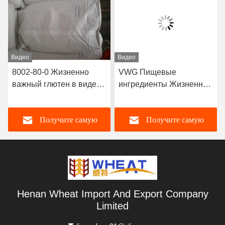
Видео
Видео
8002-80-0 Жизненно
VWG Пищевые
важный глютен в виде
ингредиенты Жизненно
порошка для быстрого
важные пшеничные
выпекания для
глютен протеин 82,2%
Получите самую
Получите самую
повышения прочности
Для хлебного торта
теста
лучшую цену
лучшую цену
Henan Wheat Import And Export Company
Limited