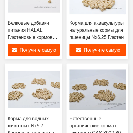
Белковые добавки
Корма для аквакультуры
питания HALAL
натуральные кормы для
Глютеновые кормовые
пшеницы Nx6.25 Глютен
гранулы
Получите самую
Получите самую
лучшую цену
лучшую цену
Корма для водных
Естественные
животных Nx5.7
органические корма с
Кормовые гранулы из
глютеном CAS 8002-80-0