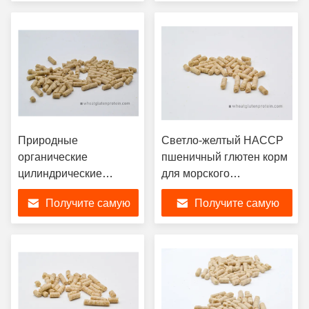
улучшителей питания
лучшую цену
лучшую цену
кормов
Природные
Светло-желтый HACCP
органические
пшеничный глютен корм
цилиндрические
для морского
глютеновые кормовые
аквакультуры
Получите самую
Получите самую
гранулы 8002-80-0
лучшую цену
лучшую цену