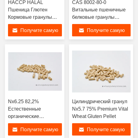
HACCP HALAL
CAS 8002-80-0
Пшеница Глютен
Витальные пшеничные
Кормовые гранулы
белковые гранулы
Белковые добавки
Кормовая добавка для
Получите самую
Получите самую
питания
аквакультуры
лучшую цену
лучшую цену
Nx6.25 82,2%
Цилиндрический гранул
Естественные
Nx5.7 75% Premium Vital
органические
Wheat Gluten Pellet
глютеновые кормовые
Получите самую
Получите самую
гранулы в качестве