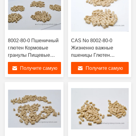
8002-80-0 Пшеничный
CAS No 8002-80-0
глютен Кормовые
Жизненно важные
гранулы Пищевые
пшеницы Глютен
добавки для
оптовые гранулы
Получите самую
Получите самую
производства кормов
Кормовые добавки
для водных животных
лучшую цену
лучшую цену