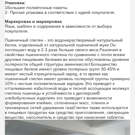
Упаковка:
1Большие поливточные пакеты.
2- Прочая упаковка в соответствии с идеей покупателя.
Маркировка и маркировка
Язык, шаблон и содержание в зависимости от выбора
покупателя.
Пшеничный глютен - это водонерастворимый натуральный
белок, отделенный от натуральной пшеничной муки.Он
поглощает воду в 2-3 раза больше своего веса.Различия в
свойствах пшеничного глютена по сравнению с почти всеми
другими пищевыми белками во многом обусловлены уровнем
полярности общей структуры аминокислот.Большинство
пищевых белков имеют уровни полярных групп 30-45% и
имеют чистый отрицательный заряд, в то время как
пшеничный глютен имеет уровень полярной группы примерно
10% с чистым положительным зарядом.Это приводит к
отталкиванию избыточной воды и тесной ассоциации молекул
глютена пшеницы и устойчивости к дисперсииВ
хлебобулочных изделиях это приводит к возможности
формирования клейких, сплоченных масс, пленок и
трехмерных сетей.удержание газаГлютен также используется
в пищевых продуктах как средство приготовления, связующее
вещество, наполнитель и средство при нанесении таблеток.