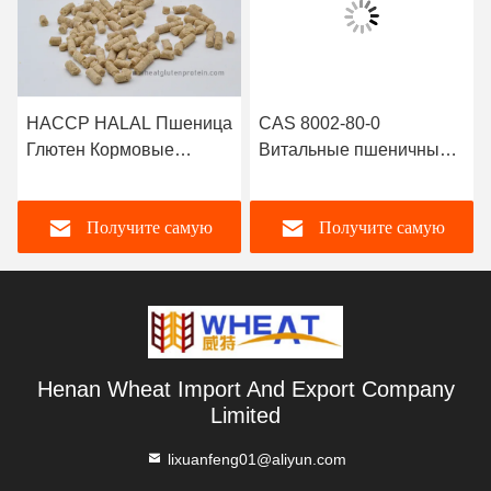
HACCP HALAL Пшеница
CAS 8002-80-0
Глютен Кормовые
Витальные пшеничные
гранулы Белковые
белковые гранулы
добавки питания
Кормовая добавка для
Получите самую
Получите самую
аквакультуры
лучшую цену
лучшую цену
Henan Wheat Import And Export Company
Limited
lixuanfeng01@aliyun.com