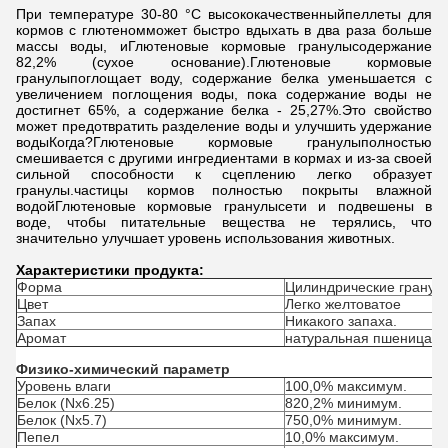
При температуре 30-80 °C высококачественный
пеллеты для
кормов с глютеном
может быстро вдыхать в два раза больше
массы воды, и
Глютеновые кормовые гранулы
содержание
82,2% (сухое основание).
Глютеновые кормовые
гранулы
поглощает воду, содержание белка уменьшается с
увеличением поглощения воды, пока содержание воды не
достигнет 65%, а содержание белка - 25,27%.Это свойство
может предотвратить разделение воды и улучшить удержание
водыКогда?
Глютеновые кормовые гранулы
полностью
смешивается с другими ингредиентами в кормах и из-за своей
сильной способности к сцеплению легко образует
гранулы.частицы кормов полностью покрыты влажной
водой
Глютеновые кормовые гранулы
сети и подвешены в
воде, чтобы питательные вещества не терялись, что
значительно улучшает уровень использования животных.
Характеристики продукта:
Форма
Цилиндрические гранул
Цвет
Легко желтоватое
Запах
Никакого запаха.
Аромат
натуральная пшеница
Физико-химический параметр
Уровень влаги
100,0% максимум.
Белок (Nx6.25)
820,2% минимум.
Белок (Nx5.7)
750,0% минимум.
Пепел
10,0% максимум.