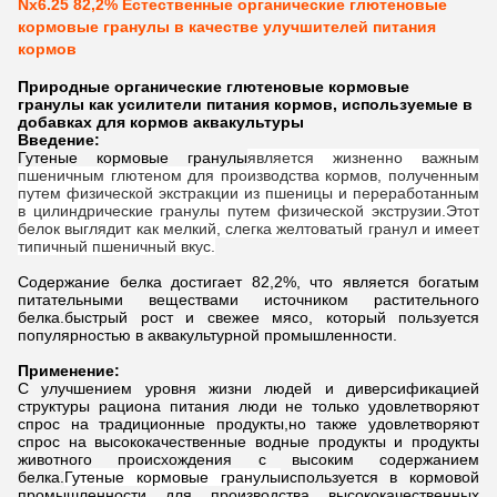
Nx6.25 82,2% Естественные органические глютеновые
кормовые гранулы в качестве улучшителей питания
кормов
Природные органические глютеновые кормовые
гранулы как усилители питания кормов, используемые в
добавках для кормов аквакультуры
Введение:
Гутеные кормовые гранулы
является жизненно важным
пшеничным глютеном для производства кормов, полученным
путем физической экстракции из пшеницы и переработанным
в цилиндрические гранулы путем физической экструзии.Этот
белок выглядит как мелкий, слегка желтоватый гранул и имеет
типичный пшеничный вкус.
Содержание белка достигает 82,2%, что является богатым
питательными веществами источником растительного
белка.быстрый рост и свежее мясо, который пользуется
популярностью в аквакультурной промышленности.
Применение:
С улучшением уровня жизни людей и диверсификацией
структуры рациона питания люди не только удовлетворяют
спрос на традиционные продукты,но также удовлетворяют
спрос на высококачественные водные продукты и продукты
животного происхождения с высоким содержанием
белка.
Гутеные кормовые гранулы
используется в кормовой
промышленности для производства высококачественных