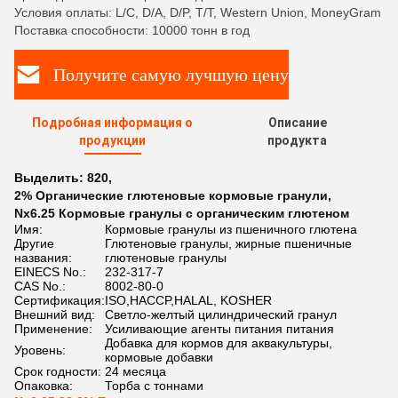
Условия оплаты: L/C, D/A, D/P, T/T, Western Union, MoneyGram
Поставка способности: 10000 тонн в год
Получите самую лучшую цену
Подробная информация о
Описание
продукции
продукта
Выделить:
820
,
2% Органические глютеновые кормовые гранули
,
Nx6.25 Кормовые гранулы с органическим глютеном
Имя:
Кормовые гранулы из пшеничного глютена
Другие
Глютеновые гранулы, жирные пшеничные
названия:
глютеновые гранулы
EINECS No.:
232-317-7
CAS No.:
8002-80-0
Сертификация:
ISO,HACCP,HALAL, KOSHER
Внешний вид:
Светло-желтый цилиндрический гранул
Применение:
Усиливающие агенты питания питания
Добавка для кормов для аквакультуры,
Уровень:
кормовые добавки
Срок годности:
24 месяца
Опаковка:
Торба с тоннами