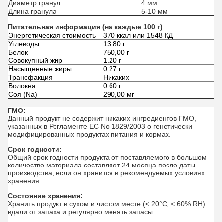
Диаметр гранул
4 мм
Длина гранула
5-10 мм
Питательная информация (на каждые 100 г)
Энергетическая стоимость
370 ккал или 1548 КД
Углеводы
13.80 г
Белок
750,00 г
Совокупный жир
1.20 г
Насыщенные жиры
0.27 г
Трансфакция
Никаких
Волокна
0.60 г
Соя (Na)
290,00 мг
ГМО:
Данный продукт не содержит никаких ингредиентов ГМО,
указанных в Регламенте ЕС No 1829/2003 о генетически
модифицированных продуктах питания и кормах.
Срок годности:
Общий срок годности продукта от поставляемого в большом
количестве материала составляет 24 месяца после даты
производства, если он хранится в рекомендуемых условиях
хранения.
Состояние хранения:
Хранить продукт в сухом и чистом месте (< 20°C, < 60% RH)
вдали от запаха и регулярно менять запасы.