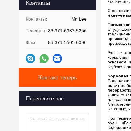
как мелкий,
Контакты
Содержание
и свежее мя
Контакты:
Mr. Lee
Применени
С улучшени
Телефон:
86-371-6383-5256
традицион
происхожд
Факс:
86-371-5505-6096
производств
Это не тол
кормления 
основном и
глубоководн
Кормовая 
Контакт теперь
Содержание
источник б
переработк
количестве.
Перешлите нас
для различн
"легкозерни
животных, ч
При темпер
воды, и
Гл
содержание