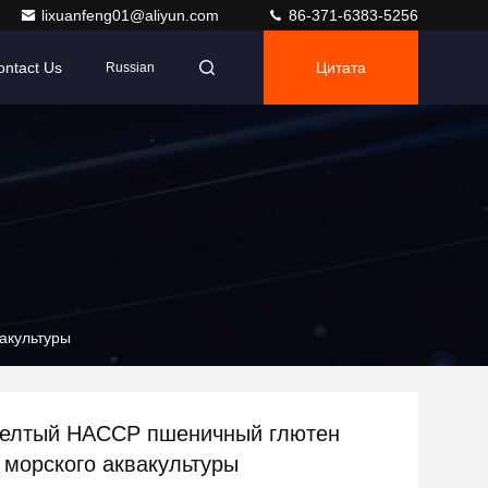
lixuanfeng01@aliyun.com
86-371-6383-5256
ontact Us
Цитата
Russian
акультуры
желтый HACCP пшеничный глютен
 морского аквакультуры