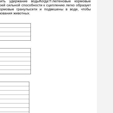
ить удержание водыКогда?
Глютеновые кормовые
оей сильной способности к сцеплению легко образует
ормовые гранулы
сети и подвешены в воде, чтобы
зования животных.