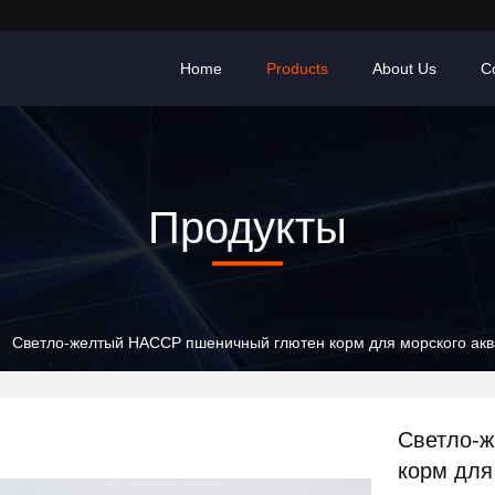
Home
Products
About Us
C
Продукты
Светло-желтый HACCP пшеничный глютен корм для морского акв
Светло-
корм для