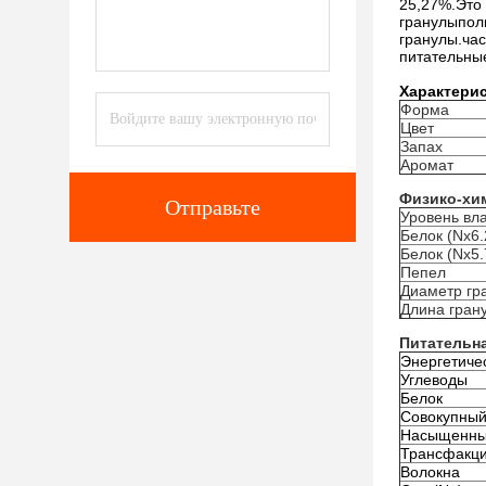
25,27%.Эт
гранулы
пол
гранулы.ча
питательные
Характерис
Форма
Цвет
Запах
Аромат
Физико-хи
Отправьте
Уровень вл
Белок (Nx6.
Белок (Nx5.
Пепел
Диаметр гр
Длина гран
Питательна
Энергетиче
Углеводы
Белок
Совокупный
Насыщенны
Трансфакц
Волокна