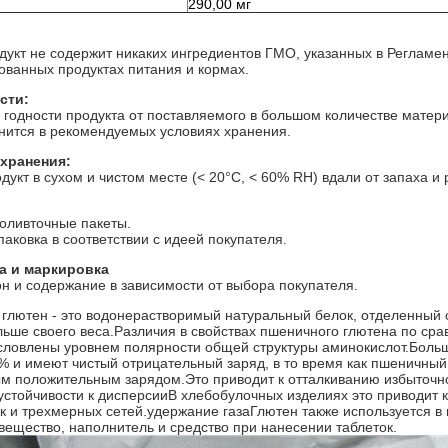
290,00 мг
укт не содержит никаких ингредиентов ГМО, указанных в Регламен
ванных продуктах питания и кормах.
сти:
годности продукта от поставляемого в большом количестве матери
анится в рекомендуемых условиях хранения.
хранения:
дукт в сухом и чистом месте (< 20°C, < 60% RH) вдали от запаха и
оливточные пакеты.
паковка в соответствии с идеей покупателя.
а и маркировка
н и содержание в зависимости от выбора покупателя.
глютен - это водонерастворимый натуральный белок, отделенный 
льше своего веса.Различия в свойствах пшеничного глютена по ср
словлены уровнем полярности общей структуры аминокислот.Боль
5% и имеют чистый отрицательный заряд, в то время как пшеничны
ым положительным зарядом.Это приводит к отталкиванию избыточн
устойчивости к дисперсииВ хлебобулочных изделиях это приводит 
к и трехмерных сетей.удержание газаГлютен также используется в 
ещество, наполнитель и средство при нанесении таблеток.