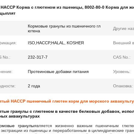
:
HACCP Корма с глютеном из пшеницы
,
8002-80-0 Корма для 
 цыплят
Кормовые гранулы из пшеничного гл
Другие на
ютена
фикация:
ISO,HACCP,HALAL, KOSHER
Внешний в
 No.:
232-317-7
CAS No.:
нение:
Протеиновые добавки питания
Уровень:
одности:
2 года
Опаковка:
лтый HACCP пшеничный глютен корм для морского аквакульт
тые гранулы с глютеном в качестве белковых добавок, испо
ных аквакультурах
ормовые гранулы
является жизненно важным пшеничным глюте
 экстракции из пшеницы и переработанным в цилиндрические гран