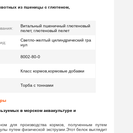
животных из пшеницы с глютеном
,
Витальный пшеничный глютеновый
звания:
пелет, глютеновый пелет
Светло-желтый цилиндрический гра
ид:
нул
8002-80-0
Класс кормов,кормовые добавки
Торба с тоннами
уры
льзуемых в морском аквакультуре и
ном для производства кормов, полученным путем
улы путем физической экструзии.Этот белок выглядит