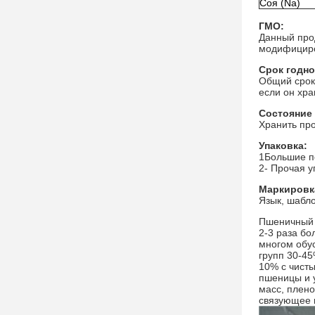
Соя (Na)
ГМО:
Данный прод
модифициро
Срок годно
Общий срок 
если он хр
Состояние 
Хранить про
Упаковка:
1Большие п
2- Прочая у
Маркировк
Язык, шабло
Пшеничный 
2-3 раза бо
многом обу
групп 30-4
10% с чист
пшеницы и 
масс, плено
связующее в