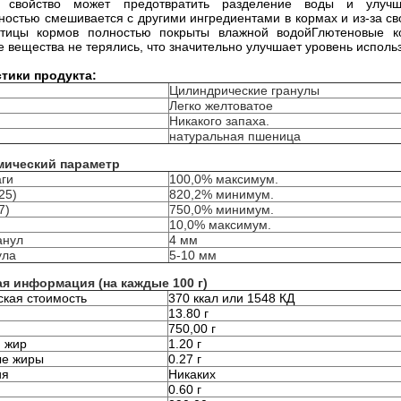
о свойство может предотвратить разделение воды и улучш
ностью смешивается с другими ингредиентами в кормах и из-за св
стицы кормов полностью покрыты влажной водой
Глютеновые к
 вещества не терялись, что значительно улучшает уровень исполь
тики продукта:
Цилиндрические гранулы
Легко желтоватое
Никакого запаха.
натуральная пшеница
мический параметр
аги
100,0% максимум.
25)
820,2% минимум.
7)
750,0% минимум.
10,0% максимум.
анул
4 мм
ула
5-10 мм
я информация (на каждые 100 г)
ская стоимость
370 ккал или 1548 КД
13.80 г
750,00 г
 жир
1.20 г
е жиры
0.27 г
ия
Никаких
0.60 г