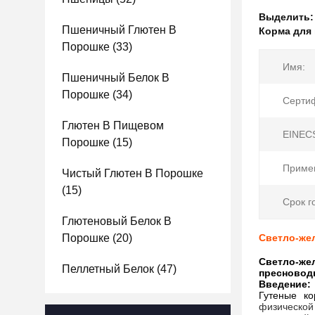
Выделить
Пшеничный Глютен В
Корма для
Порошке
(33)
Имя:
Пшеничный Белок В
Порошке
(34)
Серти
Глютен В Пищевом
EINECS
Порошке
(15)
Приме
Чистый Глютен В Порошке
(15)
Срок г
Глютеновый Белок В
Порошке
(20)
Светло-же
Светло-жел
Пеллетный Белок
(47)
пресновод
Введение:
Гутеные к
физической