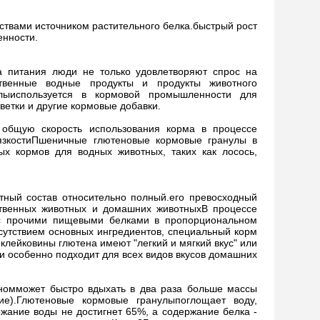
ствами источником растительного белка.быстрый рост
енности.
 питания люди не только удовлетворяют спрос на
ственные водные продукты и продукты животного
лы
используется в кормовой промышленности для
еветки и другие кормовые добавки.
 общую скорость использования корма в процессе
вязкостиПшеничные глютеновые кормовые гранулы в
ых кормов для водных животных, таких как лосось,
тный состав относительно полный.его превосходный
ественных животных и домашних животныхВ процессе
 с прочими пищевыми белками в пропорциональном
тсутствием основных ингредиентов, специальный корм
клейковины глютена имеют "легкий и мягкий вкус" или
, и особенно подходит для всех видов вкусов домашних
ном
может быстро вдыхать в два раза больше массы
е).
Глютеновые кормовые гранулы
поглощает воду,
жание воды не достигнет 65%, а содержание белка -