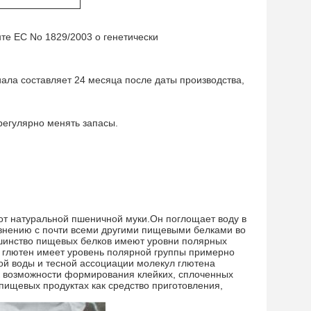
те ЕС No 1829/2003 о генетически
ала составляет 24 месяца после даты производства,
 регулярно менять запасы.
от натуральной пшеничной муки.Он поглощает воду в
авнению с почти всеми другими пищевыми белками во
шинство пищевых белков имеют уровни полярных
й глютен имеет уровень полярной группы примерно
ой воды и тесной ассоциации молекул глютена
к возможности формирования клейких, сплоченных
пищевых продуктах как средство приготовления,