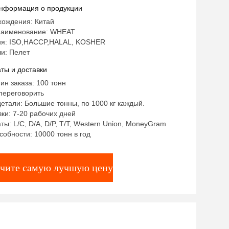
нформация о продукции
хождения: Китай
наименование: WHEAT
я: ISO,HACCP,HALAL, KOSHER
и: Пелет
ты и доставки
ин заказа: 100 тонн
переговорить
етали: Большие тонны, по 1000 кг каждый.
ки: 7-20 рабочих дней
ты: L/C, D/A, D/P, T/T, Western Union, MoneyGram
собности: 10000 тонн в год
чите самую лучшую цену