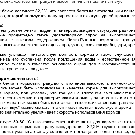
 слегка желтоватый гранул и имеет типичный пшеничный вкус.
 белка достигает 82,2%, что является богатым питательными веще
со, который пользуется популярностью в аквакультурной промышл
е:
ем уровня жизни людей и диверсификацией структуры рациона
ные продукты,но также удовлетворяют спрос на высококаче
ения с высоким содержанием белка.
Гутеные кормовые грану
а высококачественных водных продуктов, таких как крабы, угри, кр
ько улучшает питательную ценность корма,но также улучшает
из-за его суспензии после поглощения воды и естественной 
спользуются в качестве основного сырья для высококачественн
ые креветки и так далее.
промышленность:
 белка в кормовых гранулах с глютеном высокое, а аминокисло
елка может быть использован в качестве корма для высококач
и кормов, при условии, что гранулы с глютеном смешиваются
и в соответствии с характеристиками кормов для животных и их о
ых животных может быть изготовлен. высококачественные гранулы 
стый вкус".можно сказать, что он имеет полный цвет, вкус и аромат
то значительно увеличивает скорость использования кормов.
атуре 30-80 °C высококачественный
пеллеты для кормов с глюте
ютеновые кормовые гранулы
содержание 82,2% (сухое основани
 белка уменьшается с увеличением поглощения воды, пока содер