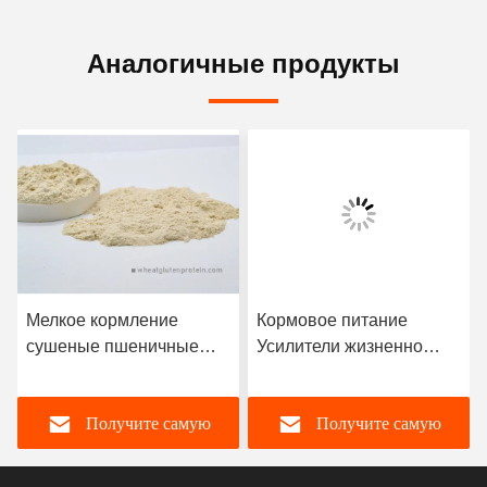
Аналогичные продукты
Мелкое кормление
Кормовое питание
сушеные пшеничные
Усилители жизненно
глютены в порошке для
важного глютена в
креветок и крабов
порошке Кормовые
Получите самую
Получите самую
продукты для животных
лучшую цену
лучшую цену