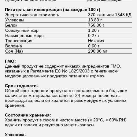
Питательная информация (на каждые 100 г)
Энергетическая стоимость
370 ккал или 1548 КД
Углеводы
13.80 г
Белок
750,00 г
Совокупный жир
1.20 г
Насыщенные жиры
0.27 г
Трансфакция
Никаких
Волокна
0.60 г
Соя (Na)
290,00 мг
ГМО:
Данный продукт не содержит никаких ингредиентов ГМО,
указанных в Регламенте ЕС No 1829/2003 о генетически
модифицированных продуктах питания и кормах.
Срок годности:
Общий срок годности продукта от поставляемого в большом
количестве материала составляет 24 месяца после даты
производства, если он хранится в рекомендуемых условиях
хранения.
Состояние хранения:
Хранить продукт в сухом и чистом месте (< 20°C, < 60% RH)
вдали от запаха и регулярно менять запасы.
Упаковка: