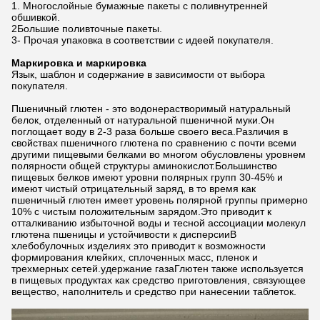
1. Многослойные бумажные пакеты с поливнутренней
обшивкой.
2Большие поливточные пакеты.
3- Прочая упаковка в соответствии с идеей покупателя.
Маркировка и маркировка
Язык, шаблон и содержание в зависимости от выбора
покупателя.
Пшеничный глютен - это водонерастворимый натуральный
белок, отделенный от натуральной пшеничной муки.Он
поглощает воду в 2-3 раза больше своего веса.Различия в
свойствах пшеничного глютена по сравнению с почти всеми
другими пищевыми белками во многом обусловлены уровнем
полярности общей структуры аминокислот.Большинство
пищевых белков имеют уровни полярных групп 30-45% и
имеют чистый отрицательный заряд, в то время как
пшеничный глютен имеет уровень полярной группы примерно
10% с чистым положительным зарядом.Это приводит к
отталкиванию избыточной воды и тесной ассоциации молекул
глютена пшеницы и устойчивости к дисперсииВ
хлебобулочных изделиях это приводит к возможности
формирования клейких, сплоченных масс, пленок и
трехмерных сетей.удержание газаГлютен также используется
в пищевых продуктах как средство приготовления, связующее
вещество, наполнитель и средство при нанесении таблеток.