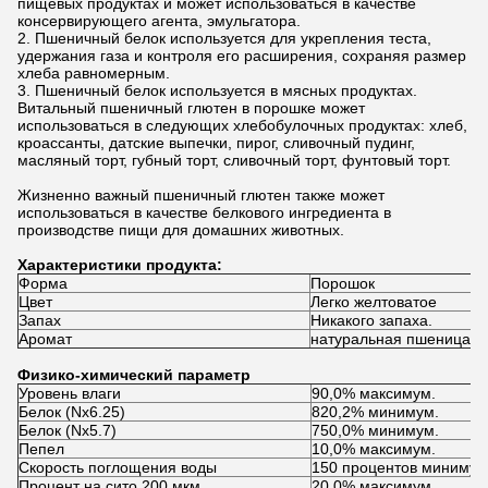
пищевых продуктах и может использоваться в качестве
консервирующего агента, эмульгатора.
Пшеничный белок используется для укрепления теста,
удержания газа и контроля его расширения, сохраняя размер
хлеба равномерным.
Пшеничный белок используется в мясных продуктах.
Витальный пшеничный глютен в порошке может
использоваться в следующих хлебобулочных продуктах: хлеб,
кроассанты, датские выпечки, пирог, сливочный пудинг,
масляный торт, губный торт, сливочный торт, фунтовый торт.
Жизненно важный пшеничный глютен также может
использоваться в качестве белкового ингредиента в
производстве пищи для домашних животных.
Характеристики продукта:
Форма
Порошок
Цвет
Легко желтоватое
Запах
Никакого запаха.
Аромат
натуральная пшеница
Физико-химический параметр
Уровень влаги
90,0% максимум.
Белок (Nx6.25)
820,2% минимум.
Белок (Nx5.7)
750,0% минимум.
Пепел
10,0% максимум.
Скорость поглощения воды
150 процентов минимум
Процент на сито 200 мкм
20,0% максимум.