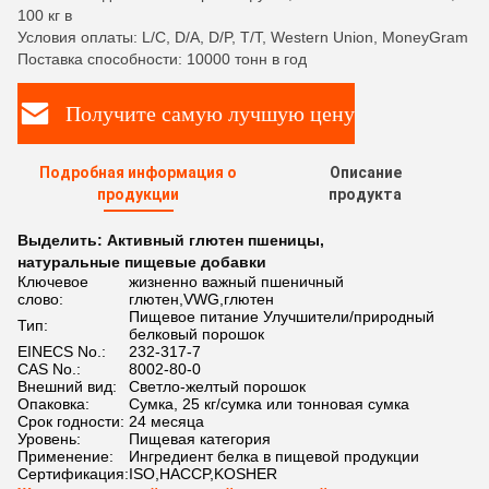
100 кг в
Условия оплаты: L/C, D/A, D/P, T/T, Western Union, MoneyGram
Поставка способности: 10000 тонн в год
Получите самую лучшую цену
Подробная информация о
Описание
продукции
продукта
Выделить:
Активный глютен пшеницы
,
натуральные пищевые добавки
Ключевое
жизненно важный пшеничный
слово:
глютен,VWG,глютен
Пищевое питание Улучшители/природный
Тип:
белковый порошок
EINECS No.:
232-317-7
CAS No.:
8002-80-0
Внешний вид:
Светло-желтый порошок
Опаковка:
Сумка, 25 кг/сумка или тонновая сумка
Срок годности:
24 месяца
Уровень:
Пищевая категория
Применение:
Ингредиент белка в пищевой продукции
Сертификация:
ISO,HACCP,KOSHER