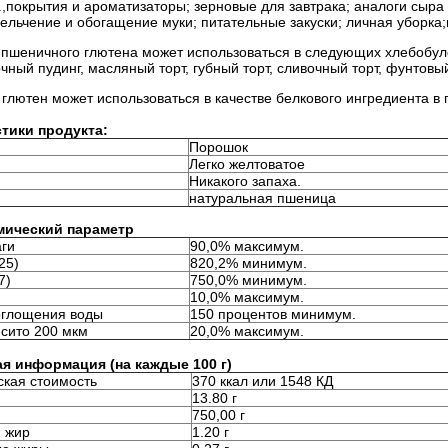
,покрытия и ароматизаторы; зерновые для завтрака; аналоги сыра 
ельчение и обогащение муки; питательные закуски; личная уборка;
пшеничного глютена может использоваться в следующих хлебобулоч
очный пудинг, масляный торт, губный торт, сливочный торт, фунтовый
лютен может использоваться в качестве белкового ингредиента в
тики продукта:
Порошок
Легко желтоватое
Никакого запаха.
натуральная пшеница
мический параметр
аги
90,0% максимум.
25)
820,2% минимум.
7)
750,0% минимум.
10,0% максимум.
оглощения воды
150 процентов минимум.
 сито 200 мкм
20,0% максимум.
я информация (на каждые 100 г)
ская стоимость
370 ккал или 1548 КД
13.80 г
750,00 г
 жир
1.20 г