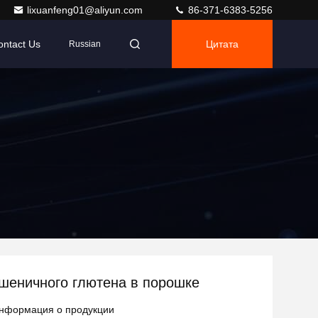
lixuanfeng01@aliyun.com
86-371-6383-5256
ontact Us
Цитата
Russian
шеничного глютена в порошке
нформация о продукции