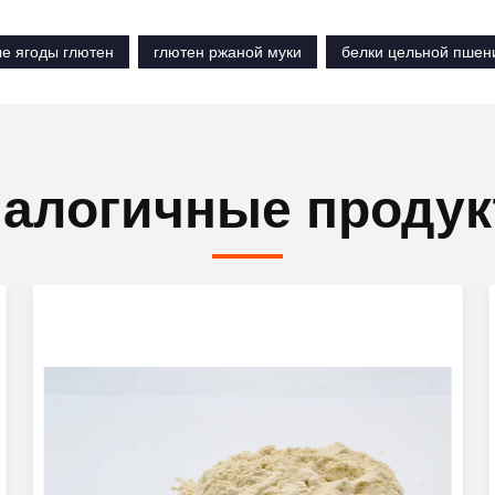
е ягоды глютен
глютен ржаной муки
белки цельной пшен
алогичные проду