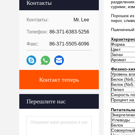
Контакты
разделения.
сурими; изм
Порошок из 
Контакты:
Mr. Lee
пирог, слив
Пшеничный г
Телефон:
86-371-6383-5256
Характерис
Факс:
86-371-5505-6096
Форма
Цвет
Запах
Аромат
Физико-хи
Уровень вл
Контакт теперь
Белок (Nx6.
Белок (Nx5.
Пепел
Скорость п
Процент на
Перешлите нас
Питательна
Энергетиче
Углеводы
Белок
Совокупный