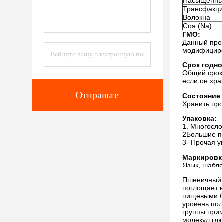
Насыщенны
Трансфакц
Волокна
Соя (Na)
ГМО:
Данный прод
модифициро
Срок годно
Общий срок 
если он хр
Отправьте
Состояние 
Хранить про
Упаковка:
1. Многосл
2Большие п
3- Прочая у
Маркировк
Язык, шабло
Пшеничный 
поглощает в
пищевыми б
уровень по
группы при
молекул гл