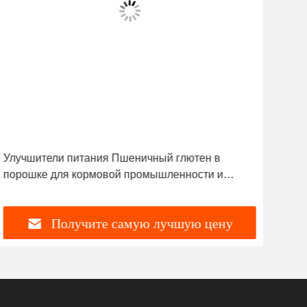
Улучшители питания Пшеничный глютен в
CAS
порошке для кормовой промышленности и
Вит
аквакультуры
бел
Получите самую лучшую цену