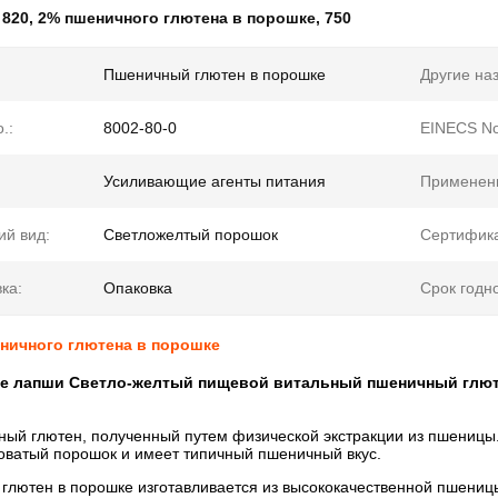
:
820
,
2% пшеничного глютена в порошке
,
750
Пшеничный глютен в порошке
Другие на
.:
8002-80-0
EINECS No
Усиливающие агенты питания
Применен
й вид:
Светложелтый порошок
Сертифик
ка:
Опаковка
Срок годно
ничного глютена в порошке
е лапши Светло-желтый пищевой витальный пшеничный глют
ый глютен, полученный путем физической экстракции из пшеницы. 
товатый порошок и имеет типичный пшеничный вкус.
глютен в порошке изготавливается из высококачественной пшени