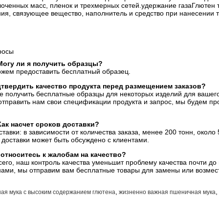
лоченных масс, пленок и трехмерных сетей.удержание газаГлютен 
ия, связующее вещество, наполнитель и средство при нанесении т
росы
Могу ли я получить образцы?
ожем предоставить бесплатный образец.
дтвердить качество продукта перед размещением заказов?
е получить бесплатные образцы для некоторых изделий для вашего
тправить нам свои спецификации продукта и запрос, мы будем про
Как насчет сроков доставки?
тавки: в зависимости от количества заказа, менее 200 тонн, около
 доставки может быть обсуждено с клиентами.
 относитесь к жалобам на качество?
его, наш контроль качества уменьшит проблему качества почти до 
нами, мы отправим вам бесплатные товары для замены или возмес
,
,
ая мука с высоким содержанием глютена
жизненно важная пшеничная мука