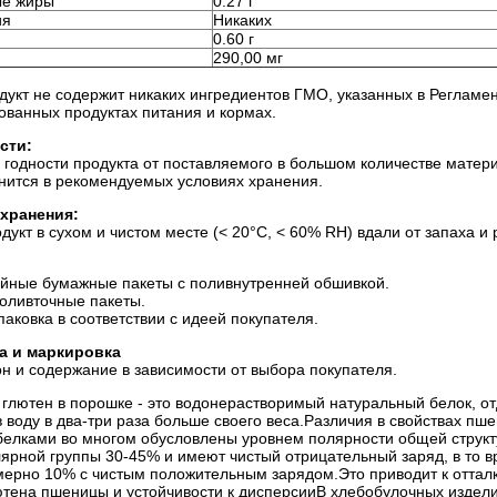
е жиры
0.27 г
ия
Никаких
0.60 г
290,00 мг
укт не содержит никаких ингредиентов ГМО, указанных в Регламен
ванных продуктах питания и кормах.
сти:
годности продукта от поставляемого в большом количестве матери
анится в рекомендуемых условиях хранения.
хранения:
дукт в сухом и чистом месте (< 20°C, < 60% RH) вдали от запаха и
ойные бумажные пакеты с поливнутренней обшивкой.
оливточные пакеты.
паковка в соответствии с идеей покупателя.
а и маркировка
н и содержание в зависимости от выбора покупателя.
глютен в порошке - это водонерастворимый натуральный белок, о
 воду в два-три раза больше своего веса.Различия в свойствах пш
елками во многом обусловлены уровнем полярности общей струк
лярной группы 30-45% и имеют чистый отрицательный заряд, в то 
мерно 10% с чистым положительным зарядом.Это приводит к оттал
ютена пшеницы и устойчивости к дисперсииВ хлебобулочных издел