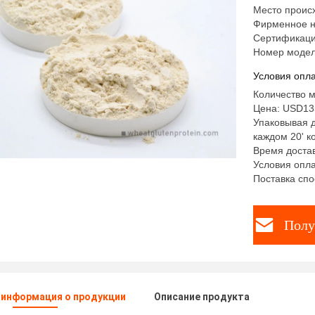
Место проис
Фирменное н
Сертификаци
Номер модел
Условия опла
Количество м
Цена: USD135
Упаковывая д
каждом 20' к
Время достав
Условия опла
Поставка спо
Полу
 информация о продукции
Описание продукта