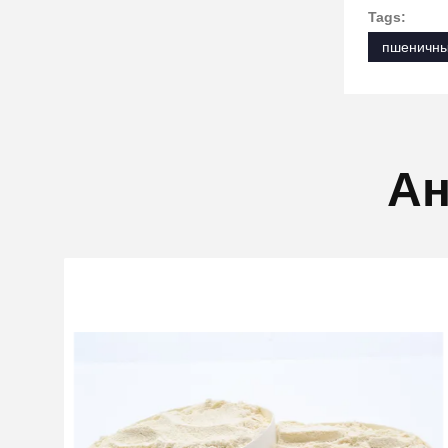
Tags:
пшеничны
Ан