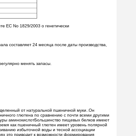
те ЕС No 1829/2003 о генетически
ала составляет 24 месяца после даты производства,
 регулярно менять запасы.
тделенный от натуральной пшеничной муки..Он
еничного глютена по сравнению с почти всеми другими
туры аминокислотБольшинство пищевых белков имеют
время как пшеничный глютен имеет уровень полярной
киванию избыточной воды и тесной ассоциации
иях это приводит к возможности формирования