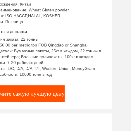
хождения: Китай
аименование: Wheat Gluten powder
я: ISO,HACCP,HALAL, KOSHER
и: Пшеница
ты и доставки
ин заказа: 22 тонны
0.00 per metric ton FOB Qingdao or Shanghai
етали: Бумажные пакеты, 25кг в каждом, 22 тонны в
онтейнера; Большие полипакеты, 100кг в каждом
ки: 7-20 рабочих дней
ты: L/C, D/A, D/P, T/T, Western Union, MoneyGram
собности: 10000 тонн в год
чите самую лучшую цену