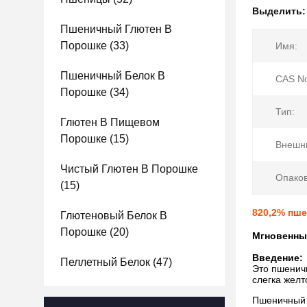
Выделить
Пшеничный Глютен В
Порошке
(33)
Имя:
Пшеничный Белок В
CAS No
Порошке
(34)
Тип:
Глютен В Пищевом
Порошке
(15)
Внешни
Чистый Глютен В Порошке
Опаков
(15)
820,2% пше
Глютеновый Белок В
Порошке
(20)
Мгновенны
Введение:
Пеллетный Белок
(47)
Это пшеничн
слегка жел
Пшеничный 