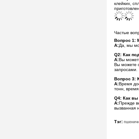
клейких, сп
приготовлен
Частые воп
Вопрос 1: 
А:
Да, мы м
Q2: Как по
А:
Вы может
Вы можете о
запросами.
Вопрос 3: 
А:
Время дос
тонн, время
Q4: Как вы
А:
Прежде вс
вызванная 
Тэг:
пшеничн