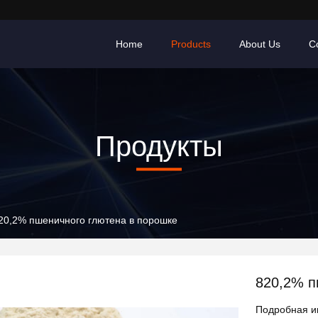
Home
Products
About Us
C
Продукты
20,2% пшеничного глютена в порошке
820,2% п
Подробная и