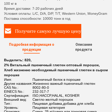
100 кг в
Время доставки: 7-20 рабочих дней
Условия оплаты: L/C, D/A, D/P, T/T, Western Union, MoneyGram
Поставка способности: 10000 тонн в год
Получите самую лучшую цену
Подробная информация о
Описание
продукции
продукта
Выделить:
820
,
2% Витальный пшеничный глютен оптовый порошок
,
Хлеб жизненно необходимый пшеничный глютен в сыром
порошке
Имя:
Пшеничный белок в порошке
Другие названия:
Жизненно важный пшеничный глютен
CAS No.:
8002-80-0
EINECS No.:
232-317-7
Сертификация:
ISO,HACCP,HALAL, KOSHER
Внешний вид:
Светло-желтый порошок
Тип::
Пищевая добавка,добавка для хлеба
Уровень:
Пищевая категория
Опаковка:
Сумка, 25 кг/сумка или тонновая сумка