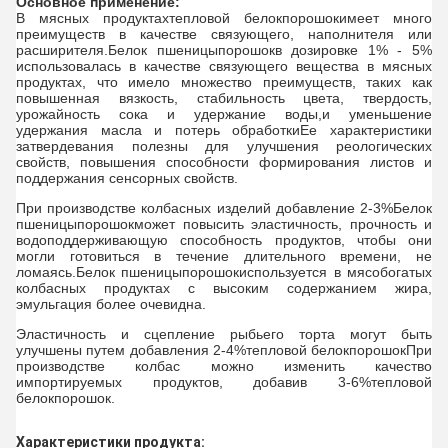
Основное применение:
В мясных продуктах
тепловой белок
порошок
имеет много
преимуществ в качестве связующего, наполнителя или
расширителя.
Белок пшеницы
порошок
в дозировке 1% - 5%
использовалась в качестве связующего вещества в мясных
продуктах, что имело множество преимуществ, таких как
повышенная вязкость, стабильность цвета, твердость,
урожайность сока и удержание воды,и уменьшение
удержания масла и потерь обработкиЕе характеристики
затвердевания полезны для улучшения реологических
свойств, повышения способности формирования листов и
поддержания сенсорных свойств.
При производстве колбасных изделий добавление 2-3%
Белок
пшеницы
порошок
может повысить эластичность, прочность и
водоподдерживающую способность продуктов, чтобы они
могли готовиться в течение длительного времени, не
ломаясь.
Белок пшеницы
порошок
используется в мясобогатых
колбасных продуктах с высоким содержанием жира,
эмульгация более очевидна.
Эластичность и сцепление рыбьего торта могут быть
улучшены путем добавления 2-4%
тепловой белок
порошок
При
производстве колбас можно изменить качество
импортируемых продуктов, добавив 3-6%
тепловой
белок
порошок
.
Характеристики продукта: