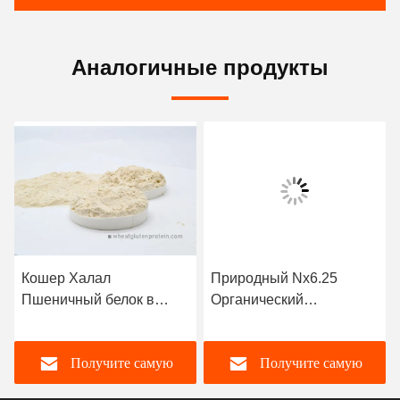
Аналогичные продукты
Кошер Халал
Природный Nx6.25
Пшеничный белок в
Органический
порошке в качестве клея
пшеничный белок в виде
мясо рыбных продуктов
порошка для мясной
Получите самую
Получите самую
рыбной продукции