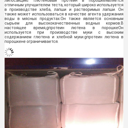
липосакцию.
Глютеновый протеин в порошке
является
отличным улучшителем теста, который широко используется
в производстве хлеба, лапши и растворимых лапши. Он
также может использоваться в качестве агента удержания
воды в мясных продуктах.Он также является основным
сырьем для высококачественных водных кормов.В
настоящее время,
g
протеин лютена в порошке
Он
используется при производстве муки с высоким
содержанием глютена и хлебной муки.
g
протеин лютена в
порошке
не ограничивается.