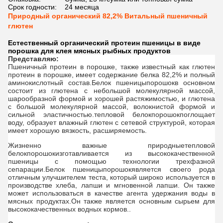
Срок годности:
24 месяца
Природный органический 82,2% Витальный пшеничный
глютен
Естественный органический протеин пшеницы в виде
порошка для клея мясных рыбных продуктов
Представляю:
Пшеничный протеин в порошке, также известный как глютен
протеин в порошке, имеет содержание белка 82,2% и полный
аминокислотный состав.
Белок пшеницы
порошок
в основном
состоит из глютена с небольшой молекулярной массой,
шарообразной формой и хорошей растяжимостью, и глютена
с большой молекулярной массой, волокнистой формой и
сильной эластичностью.
тепловой белок
порошок
поглощает
воду, образует влажный глютен с сетевой структурой, которая
имеет хорошую вязкость, расширяемость.
Жизненно важные природные
тепловой
белок
порошок
изготавливается из высококачественной
пшеницы с помощью технологии трехфазной
сепарации.
Белок пшеницы
порошок
является своего рода
отличным улучшителем теста, который широко используется в
производстве хлеба, лапши и мгновенной лапши. Он также
может использоваться в качестве агента удержания воды в
мясных продуктах.Он также является основным сырьем для
высококачественных водных кормов..