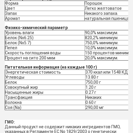
Форма
Порошок
Цвет
Легко желтоватое
Запах
Никакого запаха.
Аромат
натуральная пшеница
Физико-химический параметр
Уровень влаги
90,0% максимум.
Белок (Nx6.25)
820,2% минимум.
Белок (Nx5.7)
750,0% минимум.
Пепел
10,0% максимум.
Скорость поглощения воды
150 процентов минимум
Процент на сито 200 мкм
20,0% максимум.
Питательная информация (на каждые 100 г)
Энергетическая стоимость
370 ккал или 1548 КД
Углеводы
13.80 г
Белок
750,00 г
Совокупный жир
1.20 г
Насыщенные жиры
0.27 г
Трансфакция
Никаких
Волокна
0.60 г
Соя (Na)
290,00 мг
ГМО:
Данный продукт не содержит никаких ингредиентов ГМО,
указанных в Регламенте ЕС No 1829/2003 о генетически