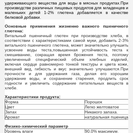
удерживающего вещества для воды в мясных продуктах.При
производстве различных пищевых продуктов для младенцев и
маленьких детей 1-2% глютена добавляется в качестве
белковой добавки.
Основные применения жизненно важного пшеничного
глютена:
Витальный пшеничный глютен при производстве хлеба, в
соответствии с характеристиками самой муки, добавить 2-3%
витального пшеничного глютена, может значительно улучшить
усвоение воды теста,повышенная устойчивость теста к
смешиванию, сокращая время брожения теста, поэтому
увеличенный специфический объем хлебных изделий,
включая сердце равномерно тонкой текстуры и цвета кожи,
внешний вид, гибкость и вкус значительно улучшаются.При
прочности и для удержания газа, делая его хорошим
удержание воды, и сохранение старения, продлить срок
годности и увеличить содержание питательных веществ в
хлебе.
Характеристики продукта:
Форма
Порошок
Цвет
Легко желтоватое
Запах
Никакого запаха.
Аромат
натуральная пшеница
Физико-химический параметр
Уровень влаги
90,0% максимум.