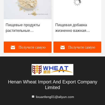
Пищевые продукты
Пищевая добавка
растительные
жизненно важная
органические жизненно
пшеница глютен
важные пшеничные
порошок мгновенные
Получите самую
Получите самую
глютен для хлеба
лапши и спагетти
ветчина колбаса и
пельмени
лучшую цену
лучшую цену
Henan Wheat Import And Export Company
Limited
lixuanfeng01@aliyun.com