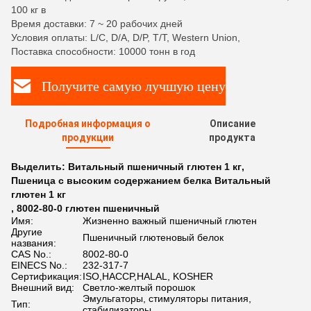
100 кг в
Время доставки: 7 ~ 20 рабочих дней
Условия оплаты: L/C, D/A, D/P, T/T, Western Union,
Поставка способности: 10000 тонн в год
Получите самую лучшую цену
Подробная информация о
Описание
продукции
продукта
Выделить:
Витальный пшеничный глютен 1 кг
,
Пшеница с высоким содержанием белка Витальный
глютен 1 кг
,
8002-80-0 глютен пшеничный
Имя:
Жизненно важный пшеничный глютен
Другие
Пшеничный глютеновый белок
названия:
CAS No.:
8002-80-0
EINECS No.:
232-317-7
Сертификация:
ISO,HACCP,HALAL, KOSHER
Внешний вид:
Светло-желтый порошок
Эмульгаторы, стимуляторы питания,
Тип:
стабилизаторы