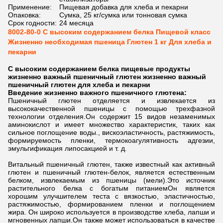
Применение:
Пищевая добавка для хлеба и пекарни
Опаковка:
Сумка, 25 кг/сумка или тонновая сумка
Срок годности:
24 месяца
8002-80-0 С высоким содержанием белка Пищевой класс
Жизненно необходимая пшеница Глютен 1 кг Для хлеба и
пекарни
С высоким содержанием белка пищевые продукты
жизненно важный пшеничный глютен жизненно важный
пшеничный глютен для хлеба и пекарни
Введение жизненно важного пшеничного глютена:
Пшеничный глютен отделяется и извлекается из
высококачественной пшеницы с помощью трехфазной
технологии отделения.Он содержит 15 видов незаменимых
аминокислот и имеет множество характеристик, таких как
сильное поглощение воды., вискоэластичность, растяжимость,
формируемость пленки, термокоагулятивность адгезии,
эмульгификация липосакцией и т. д.
Витальный пшеничный глютен, также известный как активный
глютен и пшеничный глютен-белок, является естественным
белком, извлекаемым из пшеницы (мели).Это источник
растительного белка с богатым питаниемОн является
хорошим улучшителем теста с вязкостью, эластичностью,
растяжимостью, формированием пленки и поглощением
жира. Он широко используется в производстве хлеба, лапши и
мгновенных лапши.Он также может использоваться в качестве