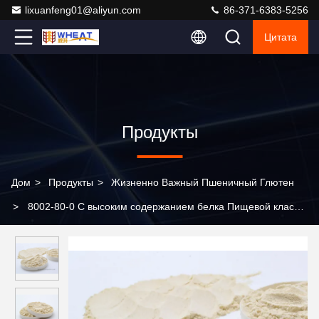
lixuanfeng01@aliyun.com
86-371-6383-5256
Цитата
Продукты
Дом
>
Продукты
>
Жизненно Важный Пшеничный Глютен
>
8002-80-0 С высоким содержанием белка Пищевой класс
Жизненно необходимая пшеница Глютен 1 кг Для хлеба и
пекарни