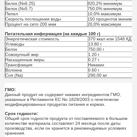
Белок (Nx6.25)
820,2% минимум.
Белок (Nx5.7)
750,0% минимум.
Пепел
10,0% максимум.
Скорость поглощения воды
150 процентов минимум
Процент на сито 200 мкм
20,0% максимум.
Питательная информация (на каждые 100 г)
Энергетическая стоимость
370 ккал или 1548 КД
Углеводы
13.80 г
Белок
750,00 г
Совокупный жир
1.20 г
Насыщенные жиры
0.27 г
Трансфакция
Никаких
Волокна
0.60 г
Соя (Na)
290,00 мг
ГМО:
Данный продукт не содержит никаких ингредиентов ГМО,
указанных в Регламенте ЕС No 1829/2003 о генетически
модифицированных продуктах питания и кормах.
Срок годности:
Общий срок годности продукта от поставляемого в большом
количестве материала составляет 24 месяца после даты
производства, если он хранится в рекомендуемых условиях
хранения.