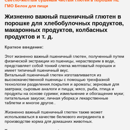
Светло-желтый сушеный чистый глютен в порошке НЕ
ГМО Белок для пищи
Жизненно важный пшеничный глютен в
порошке для хлебобулочных продуктов,
макаронных продуктов, колбасных
продуктов и т. д.
Краткое введение:
Этот жизненно важный пшеничный глютен, полученный путем
физической экстракции из пшеницы, нерастворим в воде,
представляет собой тонкий слегка желтоватый порошок и
имеет типичный пшеничный вкус.
Витальный пшеничный глютен изготавливается из
высококачественной пшеницы с помощью трехфазной
технологии разделения.покрытия и ароматы; зерновые для
завтрака; сыровые аналоги и пицца; мясо, рыба, птица и
продукты на основе сурими; измельчение и обогащение муки;
питательные закуски; личная уборка;и лекарственные
таблетки и многое другое..
Жизненно важный пшеничный глютен также может
использоваться в качестве белкового ингредиента в
производстве корма для домашних животных.