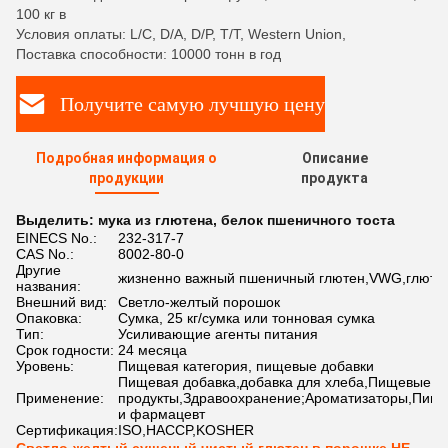
100 кг в
Условия оплаты: L/C, D/A, D/P, T/T, Western Union,
Поставка способности: 10000 тонн в год
Получите самую лучшую цену
Подробная информация о
Описание
продукции
продукта
Выделить:
мука из глютена
,
белок пшеничного тоста
EINECS No.:
232-317-7
CAS No.:
8002-80-0
Другие
жизненно важный пшеничный глютен,VWG,глюте
названия:
Внешний вид:
Светло-желтый порошок
Опаковка:
Сумка, 25 кг/сумка или тонновая сумка
Тип:
Усиливающие агенты питания
Срок годности:
24 месяца
Уровень:
Пищевая категория, пищевые добавки
Пищевая добавка,добавка для хлеба,Пищевые
Применение:
продукты,Здравоохранение;Ароматизаторы,Пищ
и фармацевт
Сертификация:
ISO,HACCP,KOSHER