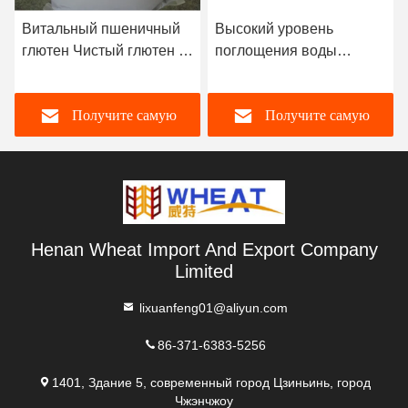
Витальный пшеничный
Высокий уровень
глютен Чистый глютен в
поглощения воды
порошке Светло-желтый
Чистый пшеничный
цвет 24 месяца Срок
глютен в порошке, без
Получите самую
Получите самую
годности
гМО пшеничного белка
лучшую цену
лучшую цену
Henan Wheat Import And Export Company
Limited
lixuanfeng01@aliyun.com
86-371-6383-5256
1401, Здание 5, современный город Цзиньинь, город
Чжэнчжоу