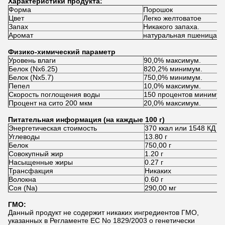
Характеристики продукта:
Форма
Порошок
Цвет
Легко желтоватое
Запах
Никакого запаха.
Аромат
натуральная пшеница
Физико-химический параметр
Уровень влаги
90,0% максимум.
Белок (Nx6.25)
820,2% минимум.
Белок (Nx5.7)
750,0% минимум.
Пепел
10,0% максимум.
Скорость поглощения воды
150 процентов минимум
Процент на сито 200 мкм
20,0% максимум.
Питательная информация (на каждые 100 г)
Энергетическая стоимость
370 ккал или 1548 КД
Углеводы
13.80 г
Белок
750,00 г
Совокупный жир
1.20 г
Насыщенные жиры
0.27 г
Трансфакция
Никаких
Волокна
0.60 г
Соя (Na)
290,00 мг
ГМО:
Данный продукт не содержит никаких ингредиентов ГМО,
указанных в Регламенте ЕС No 1829/2003 о генетически