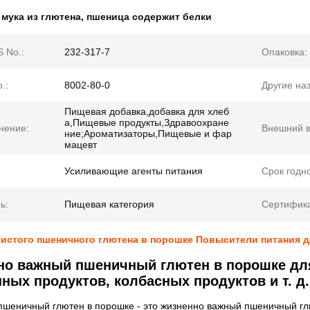
:
мука из глютена
,
пшеница содержит белки
 No.:
232-317-7
Опаковка:
.:
8002-80-0
Другие на
Пищевая добавка,добавка для хлеб
а,Пищевые продукты,Здравоохране
нение:
Внешний в
ние;Ароматизаторы,Пищевые и фар
мацевт
Усиливающие агенты питания
Срок годно
ь:
Пищевая категория
Сертифик
истого пшеничного глютена в порошке Повысители питания д
но важный пшеничный глютен в порошке дл
ных продуктов, колбасных продуктов и т. д.
пшеничный глютен в порошке - это жизненно важный пшеничный г