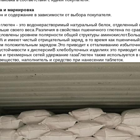
а и маркировка
н и содержание в зависимости от выбора покупателя.
глютен - это водонерастворимый натуральный белок, отделенный 
льше своего веса.Различия в свойствах пшеничного глютена по ср
словлены уровнем полярности общей структуры аминокислот.Боль
5% и имеют чистый отрицательный заряд, в то время как пшеничны
ым положительным зарядом.Это приводит к отталкиванию избыточн
устойчивости к дисперсииВ хлебобулочных изделиях это приводит 
к и трехмерных сетей.удержание газаГлютен также используется в 
ещество, наполнитель и средство при нанесении таблеток.