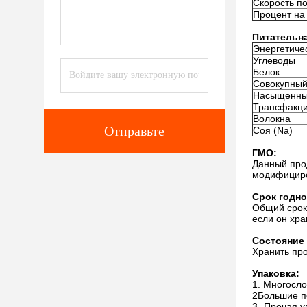
Скорость п
Процент на
Питательна
Энергетиче
Углеводы
Белок
Совокупный
Насыщенны
Трансфакц
Волокна
Отправьте
Соя (Na)
ГМО:
Данный прод
модифициро
Срок годно
Общий срок 
если он хр
Состояние 
Хранить про
Упаковка:
1. Многосл
2Большие п
3- Прочая у