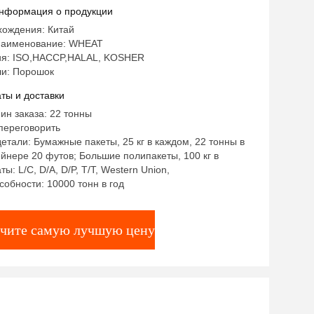
в
нформация о продукции
хождения: Китай
наименование: WHEAT
я: ISO,HACCP,HALAL, KOSHER
и: Порошок
ты и доставки
ин заказа: 22 тонны
переговорить
етали: Бумажные пакеты, 25 кг в каждом, 22 тонны в
йнере 20 футов; Большие полипакеты, 100 кг в
ы: L/C, D/A, D/P, T/T, Western Union,
собности: 10000 тонн в год
чите самую лучшую цену