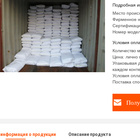
продукто
Подробная и
Место проис
Фирменное 
Сертификаци
Номер модел
Условия опла
Количество м
Цена: лично 
Упаковывая д
каждом конте
Условия оплат
Поставка спо
Полу
 информация о продукции
Описание продукта