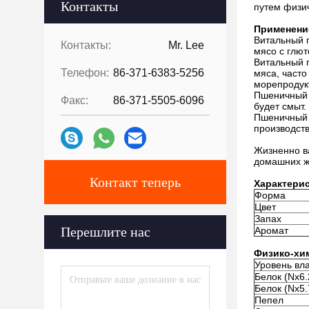
Контакты
путем физи
Применени
Витальный п
Контакты:
Mr. Lee
мясо с глю
Витальный п
Телефон:
86-371-6383-5256
мяса, часто
морепродук
Пшеничный г
Факс:
86-371-5505-6096
будет смыт.
Пшеничный г
производств
Жизненно ва
домашних ж
Контакт теперь
Характерис
Форма
Цвет
Запах
Перешлите нас
Аромат
Физико-хи
Уровень вл
Белок (Nx6.
Белок (Nx5.
Пепел