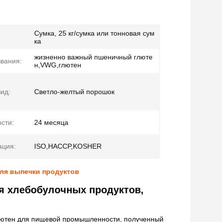
Сумка, 25 кг/сумка или тонновая сум
ка
жизненно важный пшеничный глюте
звания:
н,VWG,глютен
ид:
Светло-желтый порошок
сти:
24 месяца
ация:
ISO,HACCP,KOSHER
ля выпечки продуктов
я хлебобулочных продуктов,
лютен для пищевой промышленности, полученный