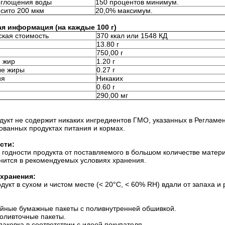
оглощения воды
150 процентов минимум.
 сито 200 мкм
20,0% максимум.
я информация (на каждые 100 г)
ская стоимость
370 ккал или 1548 КД
13.80 г
750,00 г
 жир
1.20 г
е жиры
0.27 г
ия
Никаких
0.60 г
290,00 мг
укт не содержит никаких ингредиентов ГМО, указанных в Регламен
ванных продуктах питания и кормах.
сти:
годности продукта от поставляемого в большом количестве матери
анится в рекомендуемых условиях хранения.
хранения:
дукт в сухом и чистом месте (< 20°C, < 60% RH) вдали от запаха и
ойные бумажные пакеты с поливнутренней обшивкой.
оливточные пакеты.
паковка в соответствии с идеей покупателя.