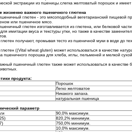
ческой экстракции из пшеницы.слегка желтоватый порошок и имеет
е жизненно важного пшеничного глютена
шеничный глютен - это мясоподобный вегетарианский пищевой про
теном или пшеничное мясо.
шеничный глютен изготавливается из глютена, или белковой части
 для имитации вкуса и текстуры утки, но также в качестве замените
тов.
лютен получают, промывая тесто из пшеничной муки в воде до тех 
лютен ((Vital wheat gluten) может использоваться в качестве нату
а пшеничного порошка для хлеба, иглы, пельменей и мелкой сухо
жный пшеничный глютен также может использоваться в качестве б
ивотных.
тики продукта:
Порошок
Легко желтоватое
Никакого запаха.
натуральная пшеница
мический параметр
аги
90,0% максимум.
25)
820,2% минимум.
7)
750,0% минимум.
10,0% максимум.