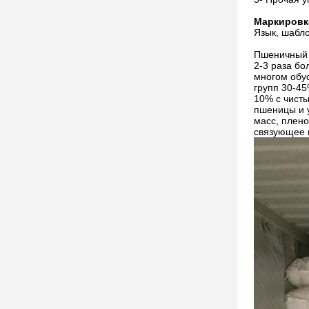
Маркировк
Язык, шабло
Пшеничный 
2-3 раза бо
многом обу
групп 30-4
10% с чист
пшеницы и 
масс, плено
связующее в