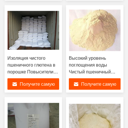
лучшую цену
лучшую цену
Изоляция чистого
Высокий уровень
пшеничного глютена в
поглощения воды
порошке Повысители
Чистый пшеничный
питания для выпечки
глютен в порошке, без
Получите самую
Получите самую
продуктов
гМО пшеничного белка
лучшую цену
лучшую цену