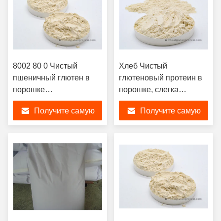
8002 80 0 Чистый
Хлеб Чистый
пшеничный глютен в
глютеновый протеин в
порошке
порошке, слегка
Фармацевтический
желтоватый Витальный
Получите самую
Получите самую
класс таблеток
пшеничный
глютеновый порошок
лучшую цену
лучшую цену