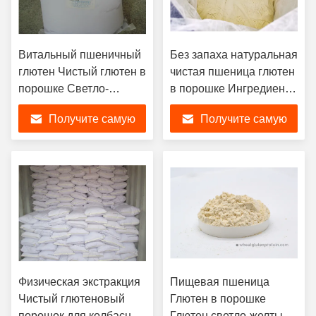
Витальный пшеничный
Без запаха натуральная
глютен Чистый глютен в
чистая пшеница глютен
порошке Светло-
в порошке Ингредиент
желтый цвет 24 месяца
белка в макаронных
Получите самую
Получите самую
Срок годности
продуктах
лучшую цену
лучшую цену
Физическая экстракция
Пищевая пшеница
Чистый глютеновый
Глютен в порошке
порошок для колбасных
Глютен светло-желтый