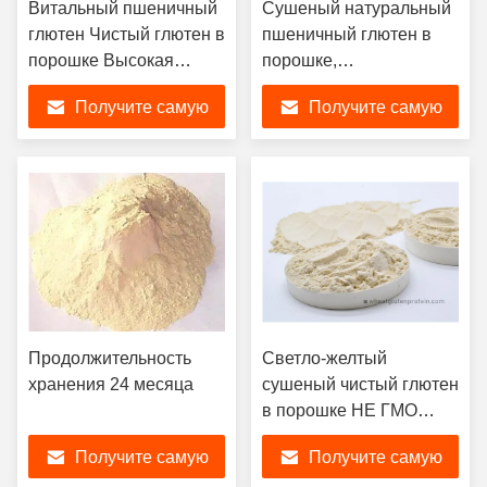
Витальный пшеничный
Сушеный натуральный
глютен Чистый глютен в
пшеничный глютен в
порошке Высокая
порошке,
скорость поглощения
высококачественные
Получите самую
Получите самую
воды
добавки к пшеничной
муке
лучшую цену
лучшую цену
Продолжительность
Светло-желтый
хранения 24 месяца
сушеный чистый глютен
в порошке НЕ ГМО
Белок для пищи
Получите самую
Получите самую