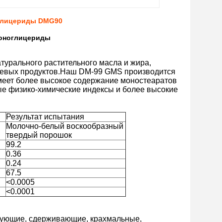
глицериды DMG90
моноглицериды
турального растительного масла и жира,
щевых продуктов.Наш DM-99 GMS производится
еет более высокое содержание моностеаратов
ые физико-химические индексы и более высокие
Результат испытания
Молочно-белый воскообразный
твердый порошок
99.2
0.36
0.24
67.5
<0.0005
<0.0001
зующие, сдерживающие, крахмальные,