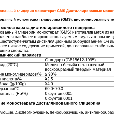
ованный глицерин моностерат GMS Дистиллированные моно
ованный моностеарат глицерина (GMS), дистиллированные 
 моностеарата дистиллированного глицерина
ованный глицерин моностерат (GMS) изготавливается из на
вляется наиболее широко используемым эмульгатором пи
шестиступенчатым дистилляционным оборудованием.Он им
более низкое содержание примесей, долгосрочные стабильн
ющие свойства.
имический параметр
Стандарт ((GB15612-1995)
ид (20°C)
Молочно-белый/светло-желтый
воскообразный твердый материал
ие моноглицеридов/%
≥ 90%
 кислота/%
¥2.5
ода ((g/100g)
¥4.0
ерзания/°C
60.0~70.0
еталлы (Pb/%)
0 фунтов.0005
0 фунтов.0001
ие моностеарата дистиллированного глицерина
ующие, диспергирующие, пенообразующие, антипенообра