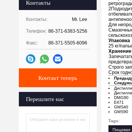
Контакты
ретроград
2Подходит
отбеливат
Контакты:
Mr. Lee
антипеноо
Для непро
Смазочные
Телефон:
86-371-6383-5256
сельскохо
Упаковка
Факс:
86-371-5505-6096
25 кг/папь
Хранение
Запечатат
предотврат
Строго за
Срок годно
Контакт теперь
Предыд
Следую
Дистилли
Дистилл
DMG90
Перешлите нас
Е471
GMS40
GMS90
Tags:
Пищевая 