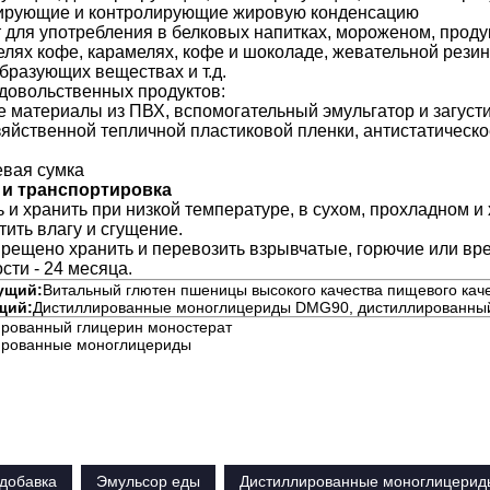
ирующие и контролирующие жировую конденсацию
 для употребления в белковых напитках, мороженом, продук
елях кофе, карамелях, кофе и шоколаде, жевательной резин
бразующих веществах и т.д.
довольственных продуктов:
 материалы из ПВХ, вспомогательный эмульгатор и загусти
зяйственной тепличной пластиковой пленки, антистатическо
евая сумка
 и транспортировка
ь и хранить при низкой температуре, в сухом, прохладном 
ить влагу и сгущение.
прещено хранить и перевозить взрывчатые, горючие или в
сти - 24 месяца.
ущий:
Витальный глютен пшеницы высокого качества пищевого кач
щий:
Дистиллированные моноглицериды DMG90, дистиллированны
рованный глицерин моностерат
ированные моноглицериды
добавка
Эмульсор еды
Дистиллированные моноглицери