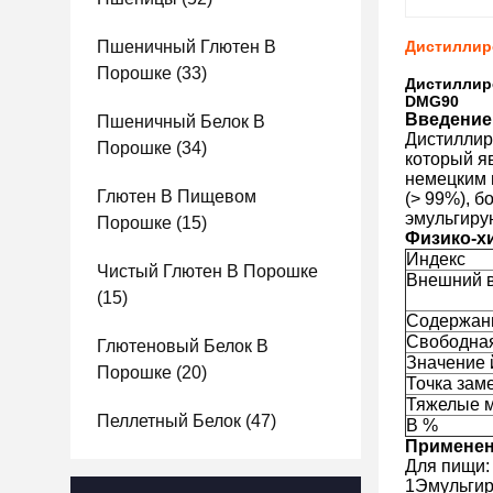
Пшеничный Глютен В
Дистиллир
Порошке
(33)
Дистиллир
DMG90
Введение
Пшеничный Белок В
Дистиллир
Порошке
(34)
который я
немецким 
Глютен В Пищевом
(> 99%), 
эмульгиру
Порошке
(15)
Физико-х
Индекс
Чистый Глютен В Порошке
Внешний в
(15)
Содержан
Свободная
Глютеновый Белок В
Значение й
Порошке
(20)
Точка зам
Тяжелые м
Пеллетный Белок
(47)
В %
Применен
Для пищи:
1Эмульгир