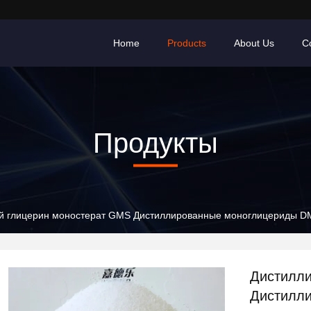
Home
Products
About Us
C
Продукты
й глицерин моностерат GMS Дистиллированные моноглицериды 
Дистилли
Дистилл