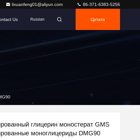
lixuanfeng01@aliyun.com
86-371-6383-5256
ontact Us
Цитата
Russian
DMG90
рованный глицерин моностерат GMS
ированные моноглицериды DMG90