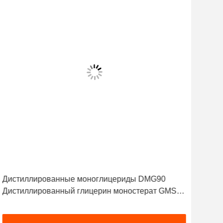
Дистиллированные моноглицериды DMG90
Пищ
Дистиллированный глицерин моностерат GMS90
Сте
E471 DMG95