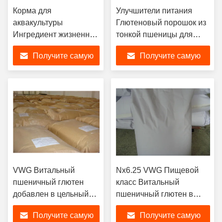
Корма для
Улучшители питания
аквакультуры
Глютеновый порошок из
Ингредиент жизненно
тонкой пшеницы для
важный Пшеничный
угрей / креветок / лосося
Получите самую
Получите самую
глютен в порошке, 75
% мини-белок
лучшую цену
лучшую цену
VWG Витальный
Nx6.25 VWG Пищевой
пшеничный глютен
класс Витальный
добавлен в цельный
пшеничный глютен в
пшеничный хлеб
качестве агента для
Получите самую
Получите самую
ржаный хлеб овсяная
удержания воды в