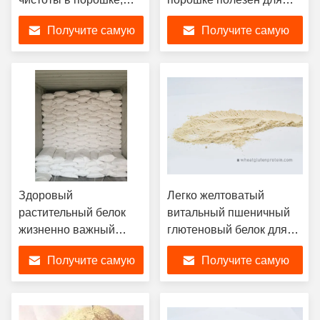
фармацевтическая
производства лапши
Получите самую
Получите самую
таблетка
лучшую цену
лучшую цену
Здоровый
Легко желтоватый
растительный белок
витальный пшеничный
жизненно важный
глютеновый белок для
пшеничный глютен в
угрей / креветок / лосося
Получите самую
Получите самую
порошке в
многократных
лучшую цену
лучшую цену
бумажных пакетах