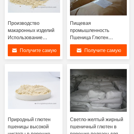
Производство
Пищевая
макаронных изделий
промышленность
Использование
Пшеница Глютен
пшеничного глютена в
порошок без запаха 25 кг
Получите самую
Получите самую
виде порошка
/ мешок Легко хранится
Сильные добавки 24
лучшую цену
лучшую цену
месяца Срок годности
Природный глютен
Светло-желтый жирный
пшеницы высокой
пшеничный глютен в
чистоты в порошке,
порошке полезен для