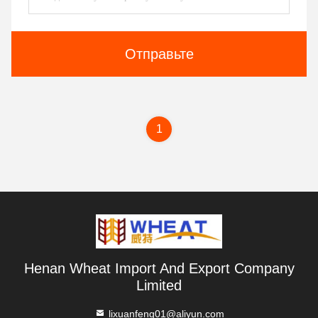
Отправьте
1
Henan Wheat Import And Export Company
Limited
lixuanfeng01@aliyun.com