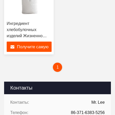
Ингредиент
хлебобулочных
изделий Жизненно
важный пшеничный
Получите самую
глютен Vwg для
пекарей пирогов и
лучшую цену
хлеба
1
Контакты
Контакты:
Mr. Lee
Телефон:
86-371-6383-5256