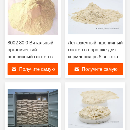
8002 80 0 Витальный
Легкожелтый пшеничный
органический
глютен в порошке для
пшеничный глютен в
кормления рыб высокая
порошке Кормовые
скорость поглощения
Получите самую
Получите самую
добавки для
воды
улучшения питания
лучшую цену
лучшую цену
82% белка