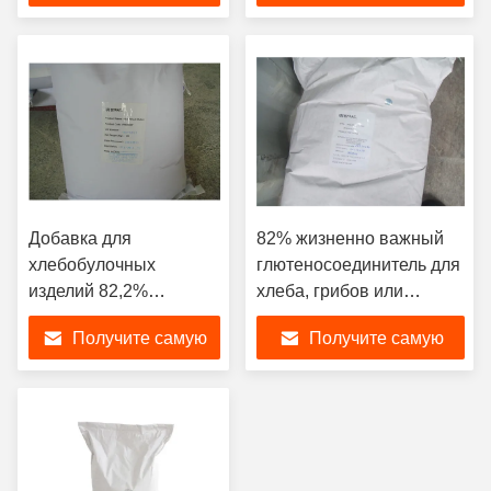
мука хлеб
мясопродуктах
лучшую цену
лучшую цену
Добавка для
82% жизненно важный
хлебобулочных
глютеносоединитель для
изделий 82,2%
хлеба, грибов или
Жизненно важный
пирожных
Получите самую
Получите самую
пшеничный глютен
белок Пищевые
лучшую цену
лучшую цену
изделия и продукты
растительной
продукции